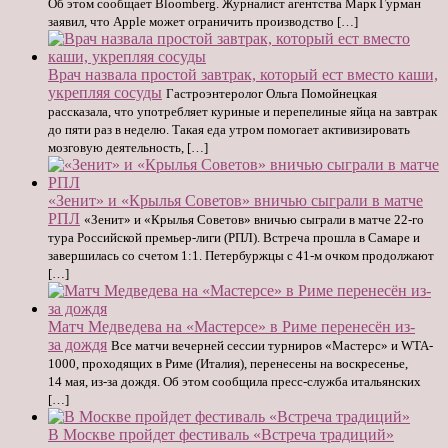
Об этом сообщает Bloomberg. Журналист агентства Марк Гурман
заявил, что Apple может ограничить производство […]
Врач назвала простой завтрак, который ест вместо каши,
укрепляя сосуды
Гастроэнтеролог Ольга Помойнецкая
рассказала, что употребляет куриные и перепелиные яйца на завтрак
до пяти раз в неделю. Такая еда утром помогает активизировать
мозговую деятельность, […]
«Зенит» и «Крылья Советов» вничью сыграли в матче
РПЛ
«Зенит» и «Крылья Советов» вничью сыграли в матче 22-го
тура Российской премьер-лиги (РПЛ). Встреча прошла в Самаре и
завершилась со счетом 1:1. Петербуржцы с 41-м очком продолжают
[…]
Матч Медведева на «Мастерсе» в Риме перенесён из-
за дождя
Все матчи вечерней сессии турниров «Мастерс» и WTA-
1000, проходящих в Риме (Италия), перенесены на воскресенье,
14 мая, из-за дождя. Об этом сообщила пресс-служба итальянских
[…]
В Москве пройдет фестиваль «Встреча традиций»