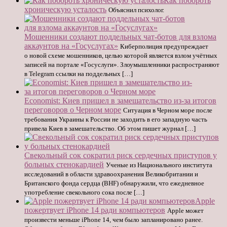
Как побороть
хроническую усталость
Объяснил психолог.
Мошенники создают поддельных чат-ботов для взлома
аккаунтов на «Госуслугах»
Киберполиция предупреждает
о новой схеме мошенников, целью которой является взлом учётных
записей на портале «Госуслуги». Злоумышленники распространяют
в Telegram ссылки на поддельных […]
Economist: Киев пришел в замешательство из-за итогов
переговоров о Черном море
Ситуация в Черном море после
требования Украины к России не заходить в его западную часть
привела Киев в замешательство. Об этом пишет журнал […]
Свекольный сок сократил риск сердечных приступов у
больных стенокардией
Ученые из Национального института
исследований в области здравоохранения Великобритании и
Британского фонда сердца (BHF) обнаружили, что ежедневное
употребление свекольного сока после […]
Apple
пожертвует iPhone 14 ради компьютеров
Apple может
произвести меньше iPhone 14, чем было запланировано ранее.