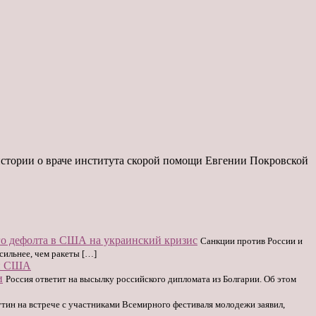
стории о враче института скорой помощи Евгении Покровской
о дефолта в США на украинский кризис
Санкции против России и
сильнее, чем ракеты […]
щи США
и
Россия ответит на высылку российского дипломата из Болгарии. Об этом
тин на встрече с участниками Всемирного фестиваля молодежи заявил,