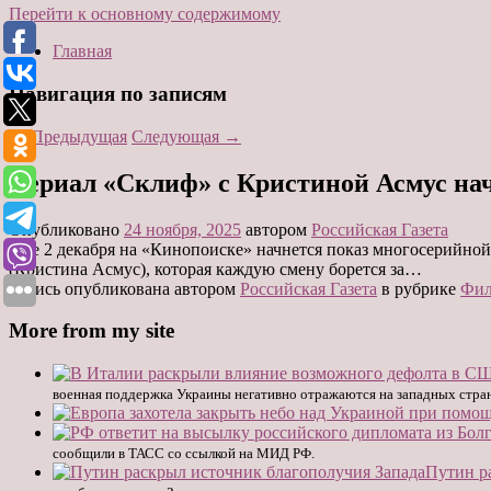
Перейти к основному содержимому
Главная
Навигация по записям
←
Предыдущая
Следующая
→
Сериал «Склиф» с Кристиной Асмус нач
Опубликовано
24 ноября, 2025
автором
Российская Газета
Уже 2 декабря на «Кинопоиске» начнется показ многосерийн
(Кристина Асмус), которая каждую смену борется за…
Запись опубликована автором
Российская Газета
в рубрике
Фил
More from my site
военная поддержка Украины негативно отражаются на западных страна
сообщили в ТАСС со ссылкой на МИД РФ.
Путин р