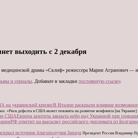
нет выходить с 2 декабря
ой медицинской драмы «Склиф» режиссера Марии Агранович — и
ьмы и сериалы
. Добавьте в закладки
постоянную ссылку
.
В Италии раскрыли влияние возможног
х. «Риск дефолта в США может повлиять на развитие конфликта [на Украине] 
Европа захотела закрыть небо над Украиной при помо
РФ ответит на высылку российского дипломата из Болгари
аскрыл источник благополучия Запада
Президент России Владимир Пу