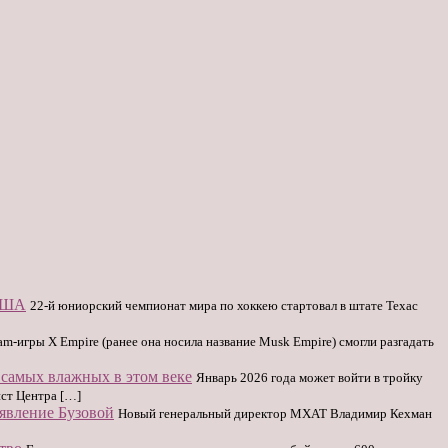
 США
22-й юниорский чемпионат мира по хоккею стартовал в штате Техас
am-игры X Empire (ранее она носила название Musk Empire) смогли разгадать
 самых влажных в этом веке
Январь 2026 года может войти в тройку
ист Центра […]
явление Бузовой
Новый генеральный директор МХАТ Владимир Кехман