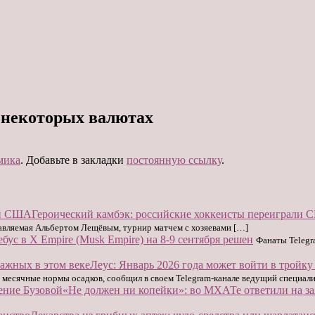
в некоторых валютах
мика
. Добавьте в закладки
постоянную ссылку
.
Героический камбэк: российские хоккеисты переиграли
лавляемая Альбертом Лещёвым, турнир матчем с хозяевами […]
ебус в X Empire (Musk Empire) на 8-9 сентября решен
Фанаты Telegr
Леус: Январь 2026 года может войти в тройку
 месячные нормы осадков, сообщил в своем Telegram-канале ведущий специал
«Не должен ни копейки»: во МХАТе ответили на за