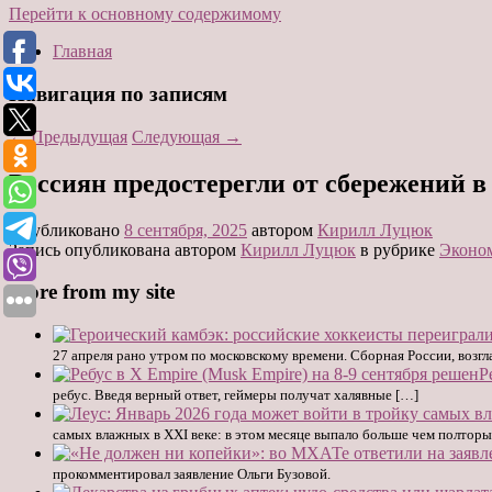
Перейти к основному содержимому
Главная
Навигация по записям
←
Предыдущая
Следующая
→
Россиян предостерегли от сбережений 
Опубликовано
8 сентября, 2025
автором
Кирилл Луцюк
Запись опубликована автором
Кирилл Луцюк
в рубрике
Эконо
More from my site
27 апреля рано утром по московскому времени. Сборная России, возг
Р
ребус. Введя верный ответ, геймеры получат халявные […]
самых влажных в XXI веке: в этом месяце выпало больше чем полторы
прокомментировал заявление Ольги Бузовой.