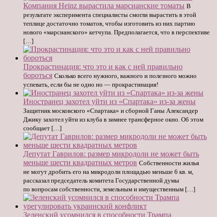
Компания Heinz вырастила марсианские томаты
В
результате эксперимента специалисты смогли вырастить в этой
теплице достаточно томатов, чтобы изготовить из них партию
нового «марсианского» кетчупа. Предполагается, что в перспективе
[…]
Прокрастинация: что это и как с ней правильно
бороться
Сколько всего нужного, важного и полезного можно
успевать, если бы не одно но — прокрастинация!
Иностранец захотел уйти из «Спартака» из-за жены
Защитник московского «Спартака» и сборной Ганы Александер
Джику захотел уйти из клуба в зимнее трансферное окно. Об этом
сообщает […]
Депутат Гаврилов: размер микродоли не может быть
меньше шести квадратных метров
Собственности жилья
не могут дробить его на микродоли площадью меньше 6 кв. м,
рассказал председатель комитета Государственной думы
по вопросам собственности, земельным и имущественным […]
Зеленский усомнился в способности Трампа