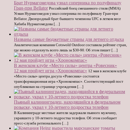
Брат Нурмагомедова узнал соперника по полуфиналу
Гран-при Bellator
Российский боец смешанного стиля (MMA)
Усман Нурмагомедов узнал соперника по полуфиналу Гран-при
Bellator. Двоюродный брат бывшего чемпиона UFC в легком весе
Хабиба Нурмагомедова […]
Названы самые бюджетные страны для летнего отдыха
Аналитическая компания Cotswold Outdoor составила рейтинг стран,
где можно отдохнуть всего лишь за $30-90. Об этом пишет […]
В женском клубе «Место силы» центра «Ровесник»
12 мая пройдет игра «Хронокомпас»
12 мая в женском клубе
«Место силы» центра досуга «Ровесник» состоится
трансформационная игра «Хронокомпас». Соответствующий пост
опубликован на странице учреждения […]
Пьяный калининградец, находящийся в федеральном
розыске, украл у 10-летнего подростка телефон
В Калининграде местные жители задержали пьяного мужчину,
укравшего у 10-летнего подростка телефон. Об этом сообщает
пресс-служба регионального […]