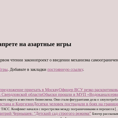
апрете на азартные игры
рвом чтении законопроект о введении механизма самоограничени
Игры
. Добавьте в закладки
постоянную ссылку
.
Офицер ВСУ резко раскритикова
Обыски прошли в МУП «Водоканалсерви
го округа и местного бизнесмена. Они стали фигурантами дела о злоупотреб
Десятки человек пострадали в боях на грани
т ТАСС. Конфликт начался с перестрелки между пограничниками и перешел в [
итрий Чернышев: “Детский сад строгого режима”
Блогер рассказы