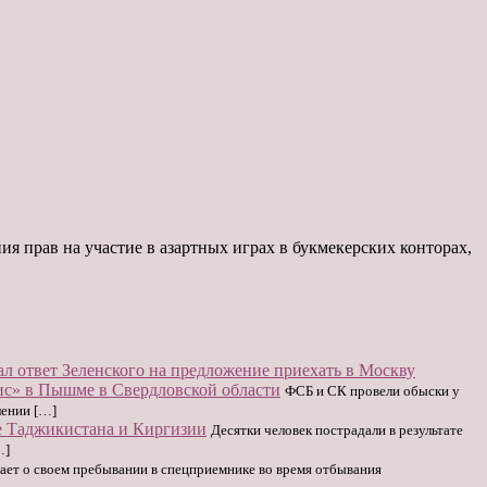
я прав на участие в азартных играх в букмекерских конторах,
л ответ Зеленского на предложение приехать в Москву
с» в Пышме в Свердловской области
ФСБ и СК провели обыски у
лении […]
це Таджикистана и Киргизии
Десятки человек пострадали в результате
…]
вает о своем пребывании в спецприемнике во время отбывания