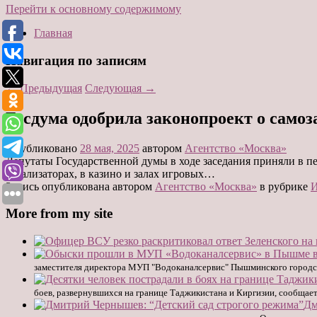
Перейти к основному содержимому
Главная
Навигация по записям
←
Предыдущая
Следующая
→
Госдума одобрила законопроект о самоз
Опубликовано
28 мая, 2025
автором
Агентство «Москва»
Депутаты Государственной думы в ходе заседания приняли в пе
тотализаторах, в казино и залах игровых…
Запись опубликована автором
Агентство «Москва»
в рубрике
More from my site
заместителя директора МУП "Водоканалсервис" Пышминского городско
боев, развернувшихся на границе Таджикистана и Киргизии, сообщае
Дм