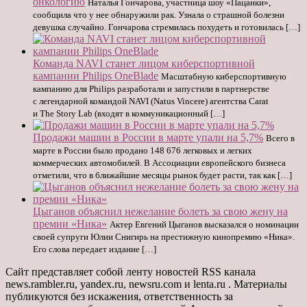
онкологию
Наталья Гончарова, участница шоу «Пацанки»,
сообщила что у нее обнаружили рак. Узнала о страшной болезни
девушка случайно. Гончарова стремилась похудеть и готовилась […]
Команда NAVI станет лицом киберспортивной
кампании Philips OneBlade
Масштабную киберспортивную
кампанию для Philips разработали и запустили в партнерстве
с легендарной командой NAVI (Natus Vincere) агентства Carat
и The Story Lab (входят в коммуникационный […]
Продажи машин в России в марте упали на 5,7%
Всего в
марте в России было продано 148 676 легковых и легких
коммерческих автомобилей. В Ассоциации европейского бизнеса
отметили, что в ближайшие месяцы рынок будет расти, так как […]
Цыганов объяснил нежелание болеть за свою жену на
премии «Ника»
Актер Евгений Цыганов высказался о номинации
своей супруги Юлии Снигирь на престижную кинопремию «Ника».
Его слова передает издание […]
Сайт представляет собой ленту новостей RSS канала
news.rambler.ru, yandex.ru, newsru.com и lenta.ru . Материалы
публикуются без искажения, ответственность за