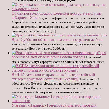
что новые выпуски шоу «ЧБД» выходят редко.
Студентка вологодского колледжа искусств выступит
в Карнеги-Холл
Студентка фортепианного отделения колледжа
Мария Болотова получила приглашение выступить на одной из
самых престижных площадок мира в Карнеги-Холл. Ранее никто из
вологодских музыкантов не […]
Врач Субботин объяснил, чем опасна отраженная боль
Что такое отраженная боль и как ее распознать, рассказал эксперт
телеканала «Доктор» Фидель Субботин.
Врач
рассказала, чем опасна резкая смена погоды
При резкой
смене погоды могут страдать люди с хроническими заболеваниями.
В США заметили исправленный антироссийский
стикер с призывом остановить Украину
Американский
обозреватель Джереми Лоффредо показал снимок висящего на
столбе в Нью-Йорке антироссийского стикера, который исправили
местные жители. Фотографию он выложил в своем […]
У звезды «Пацанок» Гончаровой диагностировали