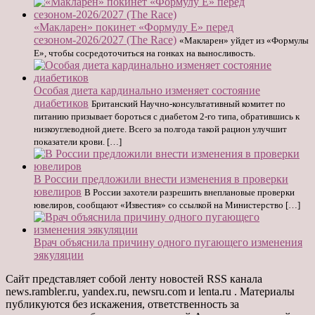
«Макларен» покинет «Формулу E» перед
сезоном-2026/2027 (The Race)
«Макларен» уйдет из «Формулы
E», чтобы сосредоточиться на гонках на выносливость.
Особая диета кардинально изменяет состояние
диабетиков
Британский Научно-консультативный комитет по
питанию призывает бороться с диабетом 2-го типа, обратившись к
низкоуглеводной диете. Всего за полгода такой рацион улучшит
показатели крови. […]
В России предложили внести изменения в проверки
ювелиров
В России захотели разрешить внеплановые проверки
ювелиров, сообщают «Известия» со ссылкой на Министерство […]
Врач объяснила причину одного пугающего изменения
эякуляции
Сайт представляет собой ленту новостей RSS канала
news.rambler.ru, yandex.ru, newsru.com и lenta.ru . Материалы
публикуются без искажения, ответственность за