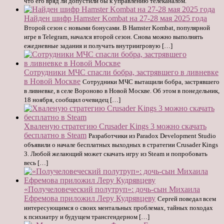
что его вряд ли допустили бы к управлению телеканалом.
Найден шифр Hamster Kombat на 27-28 мая 2025 года
Второй сезон с новыми бонусами. В Hamster Kombat, популярной
игре в Telegram, начался второй сезон. Снова можно выполнять
ежедневные задания и получать внутриигровую […]
Сотрудники МЧС спасли бобра, застрявшего в ливневке
в Новой Москве
Сотрудники МЧС вытащили бобра, застрявшего
в ливневке, в селе Вороново в Новой Москве. Об этом в понедельник,
18 ноября, сообщил очевидец […]
Хваленую стратегию Crusader Kings 3 можно скачать
бесплатно в Steam
Разработчики из Paradox Development Studio
объявили о начале бесплатных выходных в стратегии Crusader Kings
3. Любой желающий может скачать игру из Steam и попробовать
весь […]
«Получеловеческий полутруп»: дочь-сын Михаила
Ефремова приложил Леру Кудрявцеву
Сергей поведал всем
интересующимся о своих ментальных проблемах, тайных походах
к психиатру и будущем трансгендерном […]