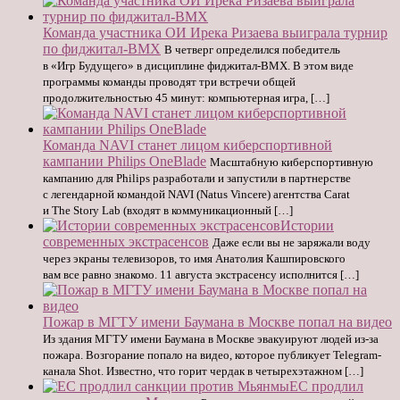
Команда участника ОИ Ирека Ризаева выиграла турнир
по фиджитал-BMX
В четверг определился победитель
в «Игр Будущего» в дисциплине фиджитал-BMX. В этом виде
программы команды проводят три встречи общей
продолжительностью 45 минут: компьютерная игра, […]
Команда NAVI станет лицом киберспортивной
кампании Philips OneBlade
Масштабную киберспортивную
кампанию для Philips разработали и запустили в партнерстве
с легендарной командой NAVI (Natus Vincere) агентства Carat
и The Story Lab (входят в коммуникационный […]
Истории
современных экстрасенсов
Даже если вы не заряжали воду
через экраны телевизоров, то имя Анатолия Кашпировского
вам все равно знакомо. 11 августа экстрасенсу исполнится […]
Пожар в МГТУ имени Баумана в Москве попал на видео
Из здания МГТУ имени Баумана в Москве эвакуируют людей из-за
пожара. Возгорание попало на видео, которое публикует Telegram-
канала Shot. Известно, что горит чердак в четырехэтажном […]
ЕС продлил