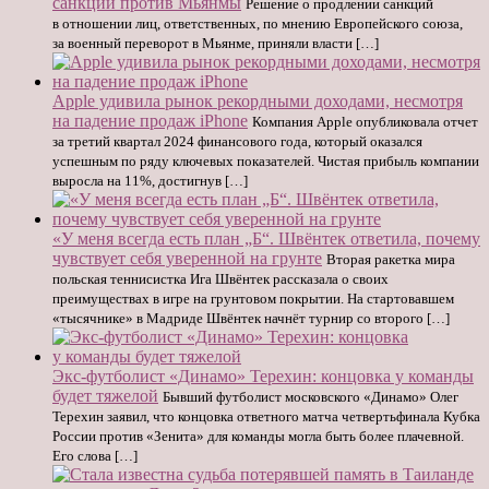
санкции против Мьянмы
Решение о продлении санкций
в отношении лиц, ответственных, по мнению Европейского союза,
за военный переворот в Мьянме, приняли власти […]
Apple удивила рынок рекордными доходами, несмотря
на падение продаж iPhone
Компания Apple опубликовала отчет
за третий квартал 2024 финансового года, который оказался
успешным по ряду ключевых показателей. Чистая прибыль компании
выросла на 11%, достигнув […]
«У меня всегда есть план „Б“. Швёнтек ответила, почему
чувствует себя уверенной на грунте
Вторая ракетка мира
польская теннисистка Ига Швёнтек рассказала о своих
преимуществах в игре на грунтовом покрытии. На стартовавшем
«тысячнике» в Мадриде Швёнтек начнёт турнир со второго […]
Экс-футболист «Динамо» Терехин: концовка у команды
будет тяжелой
Бывший футболист московского «Динамо» Олег
Терехин заявил, что концовка ответного матча четвертьфинала Кубка
России против «Зенита» для команды могла быть более плачевной.
Его слова […]