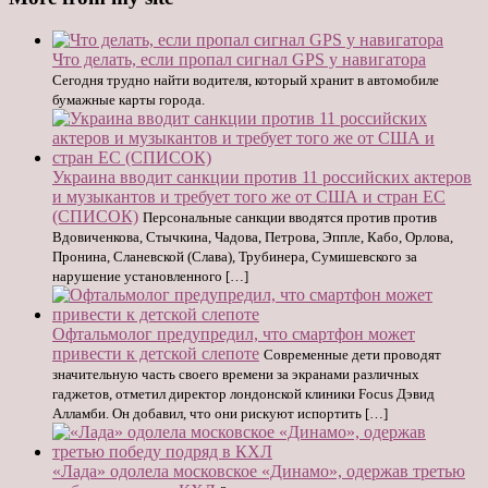
Что делать, если пропал сигнал GPS у навигатора
Сегодня трудно найти водителя, который хранит в автомобиле
бумажные карты города.
Украина вводит санкции против 11 российских актеров
и музыкантов и требует того же от США и стран ЕС
(СПИСОК)
Персональные санкции вводятся против против
Вдовиченкова, Стычкина, Чадова, Петрова, Эппле, Кабо, Орлова,
Пронина, Сланевской (Слава), Трубинера, Сумишевского за
нарушение установленного […]
Офтальмолог предупредил, что смартфон может
привести к детской слепоте
Современные дети проводят
значительную часть своего времени за экранами различных
гаджетов, отметил директор лондонской клиники Focus Дэвид
Алламби. Он добавил, что они рискуют испортить […]
«Лада» одолела московское «Динамо», одержав третью