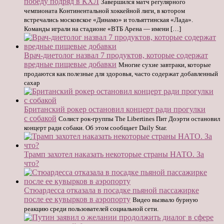
победу подряд в КХЛ
Завершился матч регулярного
чемпионата Континентальной хоккейной лиги, в котором
встречались московское «Динамо» и тольяттинская «Лада».
Команды играли на стадионе «ВТБ Арена — имени […]
Врач-диетолог назвал 7 продуктов, которые содержат
вредные пищевые добавки
Многие сухие завтраки, которые
продаются как полезные для здоровья, часто содержат добавленный
сахар
Британский рокер остановил концерт ради прогулки
с собакой
Солист рок-группы The Libertines Пит Доэрти остановил
концерт ради собаки. Об этом сообщает Daily Star.
Трамп захотел наказать некоторые страны НАТО. За
что?
Стюардесса отказала в посадке пьяной пассажирке
после ее кувырков в аэропорту
Видео вызвало бурную
реакцию среди пользователей социальной сети.